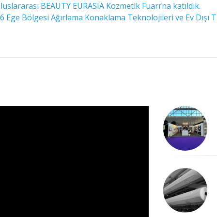
luslararası BEAUTY EURASIA Kozmetik Fuarı’na katıldık.
 Ege Bölgesi Ağırlama Konaklama Teknolojileri ve Ev Dışı Tü