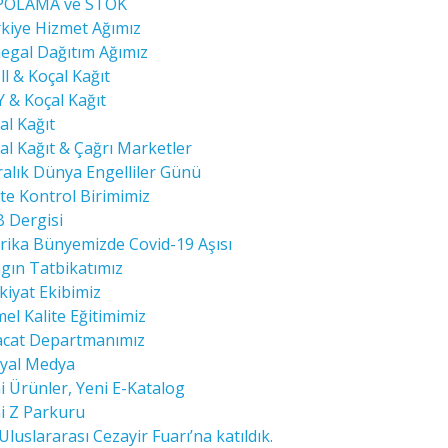
OLAMA ve STOK
iye Hizmet Ağımız
gal Dağıtım Ağımız
l & Koçal Kağıt
& Koçal Kağıt
l Kağıt
l Kağıt & Çağrı Marketler
alık Dünya Engelliler Günü
te Kontrol Birimimiz
 Dergisi
ika Bünyemizde Covid-19 Aşısı
ın Tatbikatımız
iyat Ekibimiz
l Kalite Eğitimimiz
cat Departmanımız
yal Medya
 Ürünler, Yeni E-Katalog
 Z Parkuru
Uluslararası Cezayir Fuarı’na katıldık.