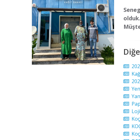
Senega
olduk
Müşter
Diğe
202
Kağı
2024
Yeni
Yang
Pap
Loji
Koça
KOÇA
Koça