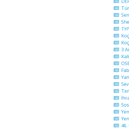
DEP
Türk
Sene
Shel
THY 
Koça
Koça
3 Ar
Kali
OSB
Fabr
Yang
Sevk
Teme
İhra
Sos
Yeni
Yeni
46. 