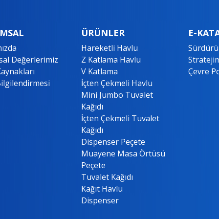
MSAL
ÜRÜNLER
E-KAT
ızda
Hareketli Havlu
Sürdürül
al Değerlerimiz
Z Katlama Havlu
Strateji
Kaynakları
V Katlama
Çevre Po
ilgilendirmesi
İçten Çekmeli Havlu
Mini Jumbo Tuvalet
Kağıdı
İçten Çekmeli Tuvalet
Kağıdı
Dispenser Peçete
Muayene Masa Örtüsü
Peçete
Tuvalet Kağıdı
Kağıt Havlu
Dispenser