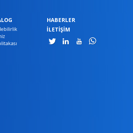
ALOG
HABERLER
ebilirlik
İLETİŞİM
miz
litakası