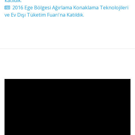
katıldık.
2016 Ege Bölgesi Ağırlama Konaklama Teknolojileri
ve Ev Dışı Tüketim Fuarı'na Katıldık.