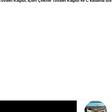
Tuvalet Kağıdı, İçten Çekme Tuvalet Kağıdı ve C katlama tuv