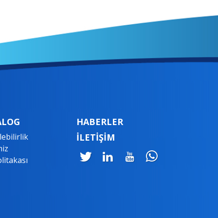
ALOG
HABERLER
ebilirlik
İLETİŞİM
miz
litakası