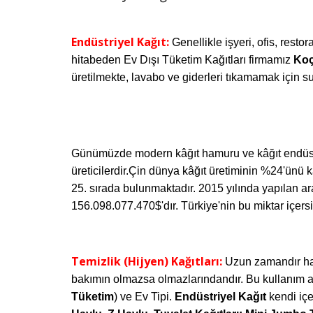
Endüstriyel Kağıt:
Genellikle işyeri, ofis, resto
hitab
eden
Ev Dışı Tüketim Kağıtları firmamız
Koç
üretilmekte, lavabo ve giderleri tıkamamak için 
Günümüzde modern kâğıt hamuru ve kâğıt endüst
üreticilerdir.
Çin dünya kâğıt üretiminin %24'ünü kar
25. sırada bulunmaktadır.
2015 yılında yapılan ar
156.098.077.470$'dır. Türkiye'nin bu miktar içers
Temizlik (Hijyen) Kağıtları:
Uzun zamandır ha
bakımın olmazsa olmazlarındandır. Bu kullanım alan
Tüketim
) ve Ev Tipi.
Endüstriyel Kağıt
kendi iç