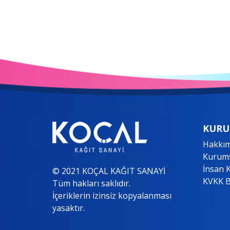
KURU
Hakkım
Kurums
İnsan 
© 2021 KOÇAL KAĞIT SANAYİ
KVKK B
Tüm hakları saklıdır.
İçeriklerin izinsiz kopyalanması
yasaktır.