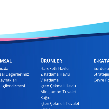
MSAL
ÜRÜNLER
E-KAT
ızda
Hareketli Havlu
Sürdürül
al Değerlerimiz
Z Katlama Havlu
Strateji
Kaynakları
V Katlama
Çevre Po
ilgilendirmesi
İçten Çekmeli Havlu
Mini Jumbo Tuvalet
Kağıdı
İçten Çekmeli Tuvalet