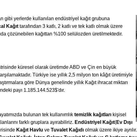
ran gibi yerlerde kullanılan endüstriyel kağıt grubuna
al Kağıt
tarafından 3 katlı, 2 katlı ve tek katlı olmak üzere
suda çözünebilen kağıttan %100 selülozden üretilmektedir.
risinde küresel olarak üretimde ABD ve Çin en büyük
şılamaktadır. Türkiye ise yıllık 2,5 milyon ton kâğıt üretimiyle
aştırmalara göre Dünya genelinde yıllık Kağıt ihracat miktarı
indeki payı 1.185.144.523$'dır.
yatımızda bulunan tek kullanımlık
temizlik kağıtları
kişisel
larını farklı gruplara ayırabiliriz.
Endüstriyel Kağıt
(
Ev Dışı
erisinde
Kağıt Havlu
ve
Tuvalet Kağıdı
olmak üzere ikiye ayrılır