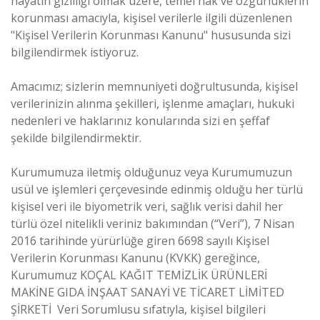
hayatın gizliliği olmak üzere, temel hak ve özgürlüklerin
korunması amacıyla, kişisel verilerle ilgili düzenlenen
"Kişisel Verilerin Korunması Kanunu" hususunda sizi
bilgilendirmek istiyoruz.
Amacımız; sizlerin memnuniyeti doğrultusunda, kişisel
verilerinizin alınma şekilleri, işlenme amaçları, hukuki
nedenleri ve haklarınız konularında sizi en şeffaf
şekilde bilgilendirmektir.
Kurumumuza iletmiş olduğunuz veya Kurumumuzun
usül ve işlemleri çerçevesinde edinmiş olduğu her türlü
kişisel veri ile biyometrik veri, sağlık verisi dahil her
türlü özel nitelikli veriniz bakımından (“Veri”), 7 Nisan
2016 tarihinde yürürlüğe giren 6698 sayılı Kişisel
Verilerin Korunması Kanunu (KVKK) gereğince,
Kurumumuz KOÇAL KAĞIT TEMİZLİK ÜRÜNLERİ
MAKİNE GIDA İNŞAAT SANAYİ VE TİCARET LİMİTED
ŞİRKETİ Veri Sorumlusu sıfatıyla, kişisel bilgileri