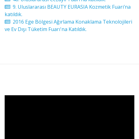
9. Uluslararası BEAUTY EURASIA Kozmetik Fuarı’na
katıldık.
2016 Ege Bölgesi Ağırlama Konaklama Teknolojileri
ve Ev Dışı Tüketim Fuarı'na Katıldık.