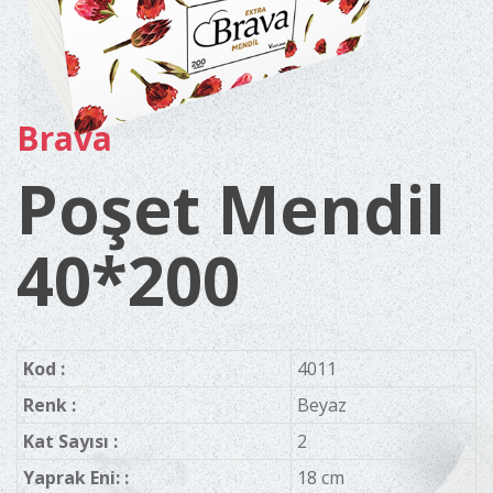
Brava
Poşet Mendil
40*200
Kod :
4011
Renk :
Beyaz
Kat Sayısı :
2
Yaprak Eni: :
18 cm