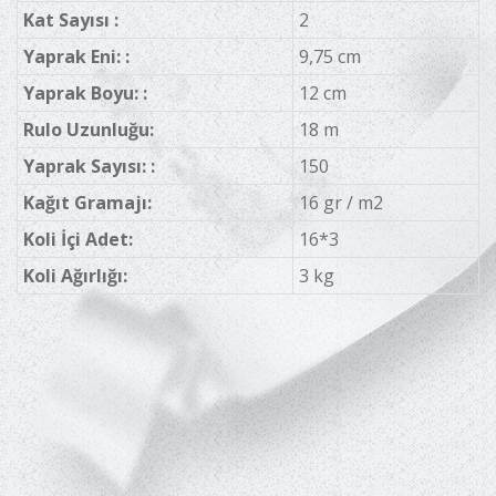
Kat Sayısı :
2
Yaprak Eni: :
9,75 cm
Yaprak Boyu: :
12 cm
Rulo Uzunluğu:
18 m
Yaprak Sayısı: :
150
Kağıt Gramajı:
16 gr / m2
Koli İçi Adet:
16*3
Koli Ağırlığı:
3 kg